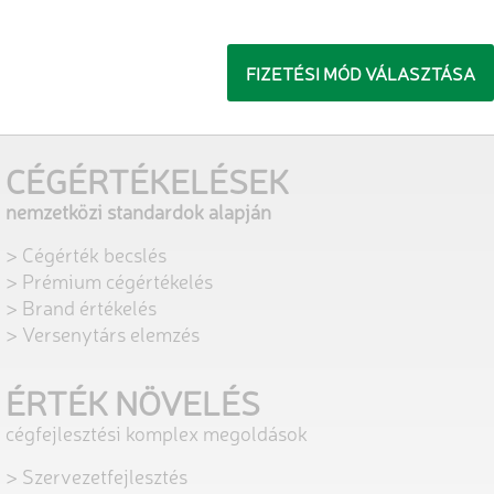
FIZETÉSI MÓD VÁLASZTÁSA
CÉGÉRTÉKELÉSEK
nemzetközi standardok alapján
> Cégérték becslés
> Prémium cégértékelés
> Brand értékelés
> Versenytárs elemzés
ÉRTÉK NÖVELÉS
cégfejlesztési komplex megoldások
> Szervezetfejlesztés