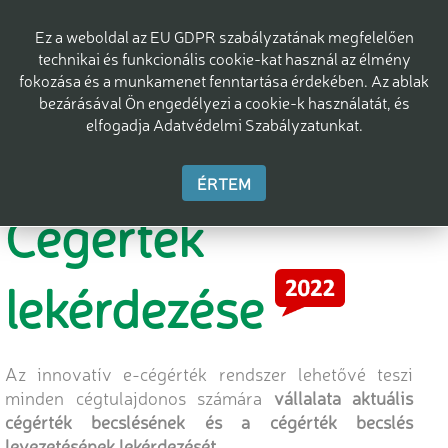
Ez a weboldal az EU GDPR szabályzatának megfelelően
technikai és funkcionális cookie-kat használ az élmény
fokozása és a munkamenet fenntartása érdekében. Az ablak
bezárásával Ön engedélyezi a cookie-k használatát, és
elfogadja Adatvédelmi Szabályzatunkat.
ÉRTEM
Cégérték
lekérdezése
Az innovatív e-cégérték rendszer lehetővé teszi
minden cégtulajdonos számára
vállalata aktuális
cégérték becslésének és a cégérték becslés
levezetésének lekérdezését.