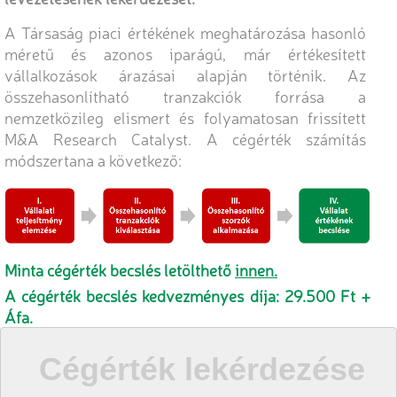
A Társaság piaci értékének meghatározása hasonló
méretű és azonos iparágú, már értékesített
vállalkozások árazásai alapján történik. Az
összehasonlítható tranzakciók forrása a
nemzetközileg elismert és folyamatosan frissített
M&A Research Catalyst. A cégérték számítás
módszertana a következő:
Minta cégérték becslés letölthető
innen.
A cégérték becslés kedvezményes díja: 29.500 Ft +
Áfa.
Cégérték lekérdezése